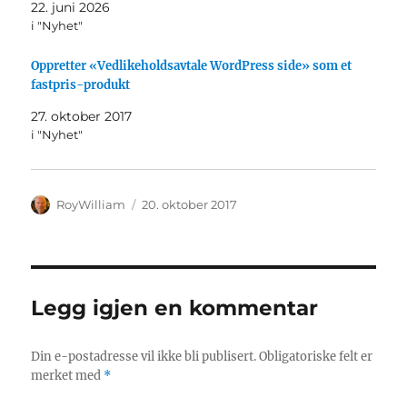
22. juni 2026
i "Nyhet"
Oppretter «Vedlikeholdsavtale WordPress side» som et
fastpris-produkt
27. oktober 2017
i "Nyhet"
Forfatter
Publisert
RoyWilliam
20. oktober 2017
Legg igjen en kommentar
Din e-postadresse vil ikke bli publisert.
Obligatoriske felt er
merket med
*