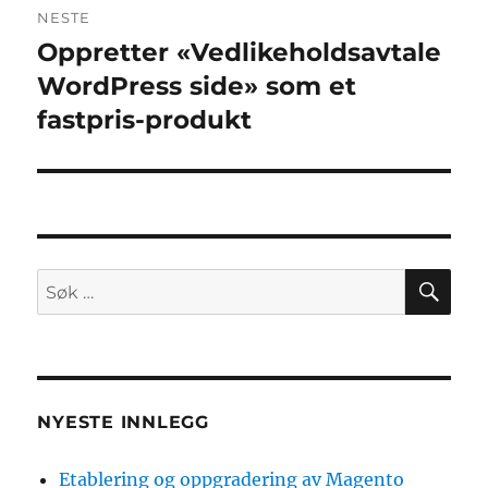
NESTE
Oppretter «Vedlikeholdsavtale
Neste
innlegg:
WordPress side» som et
fastpris-produkt
SØ
Søk
etter:
NYESTE INNLEGG
Etablering og oppgradering av Magento