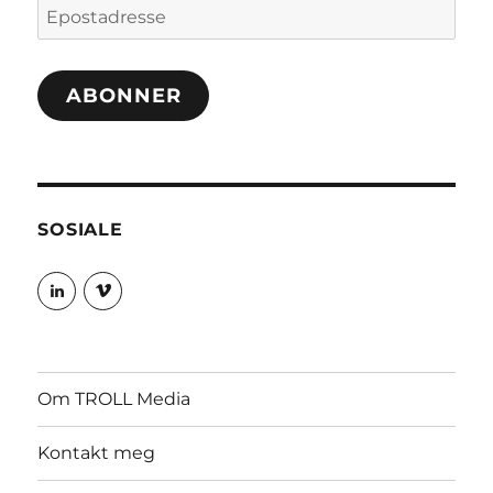
Epostadresse
ABONNER
SOSIALE
Vis
Vis
profilen
profilen
til
til
roygabrielsen
roywgabrielsen
på
på
LinkedIn
Vimeo
Om TROLL Media
Kontakt meg