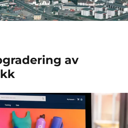
pgradering av
ikk