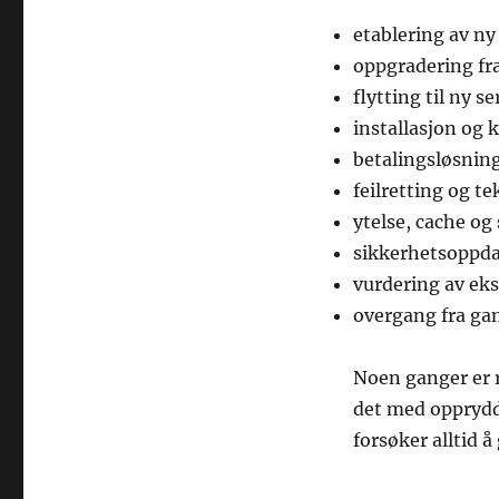
etablering av n
oppgradering fr
flytting til ny s
installasjon og 
betalingsløsnin
feilretting og t
ytelse, cache og
sikkerhetsoppda
vurdering av ek
overgang fra gam
Noen ganger er r
det med oppryddi
forsøker alltid å