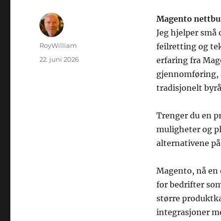
Magento nettbu
Jeg hjelper små 
Forfatter
RoyWilliam
feilretting og t
Publisert
22. juni 2026
erfaring fra Mag
gjennomføring, 
tradisjonelt byr
Trenger du en pr
muligheter og pl
alternativene p
Magento, nå en 
for bedrifter s
større produktka
integrasjoner mo