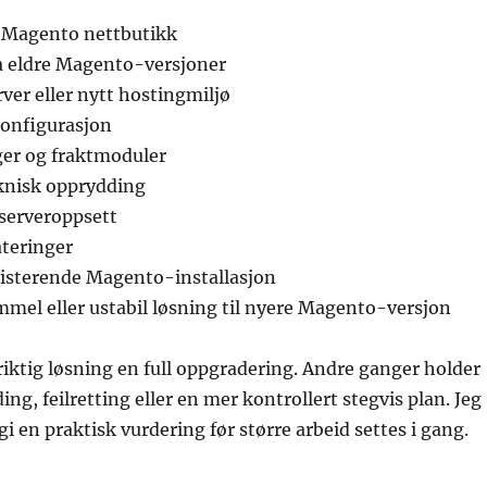
y Magento nettbutikk
a eldre Magento-versjoner
erver eller nytt hostingmiljø
konfigurasjon
ger og fraktmoduler
eknisk opprydding
 serveroppsett
teringer
sisterende Magento-installasjon
mel eller ustabil løsning til nyere Magento-versjon
iktig løsning en full oppgradering. Andre ganger holder
ng, feilretting eller en mer kontrollert stegvis plan. Jeg
 gi en praktisk vurdering før større arbeid settes i gang.