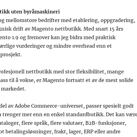
tikk uten byråmaskineri
og mellomstore bedrifter med etablering, oppgradering,
eknisk drift av Magento nettbutikk. Med snart 15 års
ento 1.9 og fremover kan jeg bidra med praktisk
ærlige vurderinger og mindre overhead enn et
åprosjekt.
ofesjonell nettbutikk med stor fleksibilitet, mange
ass til å vokse, er Magento fortsatt et av de mest solide
å markedet.
del av Adobe Commerce-universet, passer spesielt godt
om trenger mer enn en enkel standardbutikk. Det kan vær
taloger, flere språk, flere valutaer, B2B-funksjoner,
t betalingsløsninger, frakt, lager, ERP eller andre