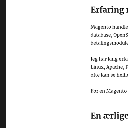
Erfaring 
Magento handler
database, OpenSe
betalingsmodule
Jeg har lang erf
Linux, Apache, P
ofte kan se helh
For en Magento-
En ærlige