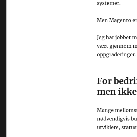
systemer.
Men Magento er 
Jeg har jobbet m
vært gjennom man
oppgraderinger. 
For bedr
men ikke 
Mange mellomsto
nødvendigvis bud
utviklere, statu